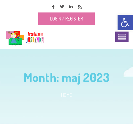
Open t
LOGIN
/
REGISTER
Month:
maj 2023
HOME