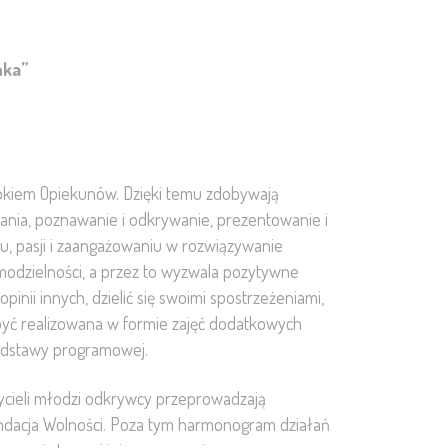
nka”
 okiem Opiekunów. Dzięki temu zdobywają
łania, poznawanie i odkrywanie, prezentowanie i
iu, pasji i zaangażowaniu w rozwiązywanie
modzielności, a przez to wyzwala pozytywne
pinii innych, dzielić się swoimi spostrzeżeniami,
być realizowana w formie zajęć dodatkowych
podstawy programowej.
cieli młodzi odkrywcy przeprowadzają
acja Wolności. Poza tym harmonogram działań