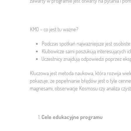
zawarty w programie jest otwarty na pytania i pom
KMO – co jest tu ważne?
Podczas spotkań najważniejsze jest osobist
Klubowicze sami poszukują interesujących ic
Uczestnicy znajdują odpowiedzi poprzez ek
Kluczowa jest metoda naukowa, która rozwija wiel
pokazuje, że popełnianie błędów jest o tyle cenn
magnesami, obserwacje Kosmosu czy analiza czysto
Cele edukacyjne programu