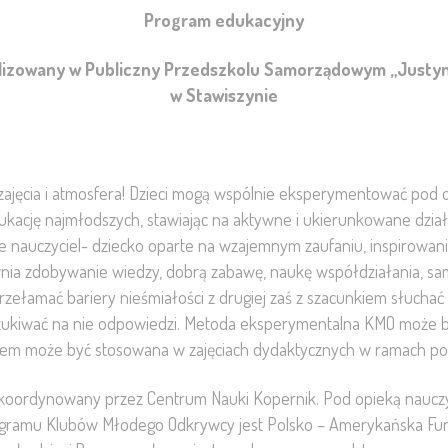
Program edukacyjny
lizowany w Publiczny Przedszkolu Samorządowym „Justy
w Stawiszynie
zajęcia i atmosfera! Dzieci mogą wspólnie eksperymentować pod
kację najmłodszych, stawiając na aktywne i ukierunkowane dzia
elacje nauczyciel- dziecko oparte na wzajemnym zaufaniu, inspirowan
a zdobywanie wiedzy, dobrą zabawę, naukę współdziałania, sa
rzełamać bariery nieśmiałości z drugiej zaś z szacunkiem słuchać o
i poszukiwać na nie odpowiedzi. Metoda eksperymentalna KMO może 
eniem może być stosowana w zajęciach dydaktycznych w ramach 
koordynowany przez Centrum Nauki Kopernik. Pod opieką nauczy
ramu Klubów Młodego Odkrywcy jest Polsko – Amerykańska Fund