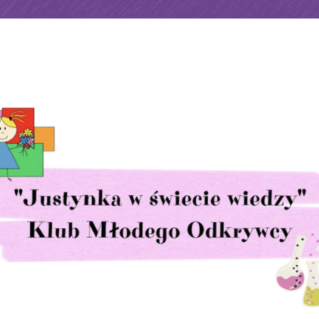
Słoneczniki
Ramowy rozkład dnia
Proj
Do pobrania
Rekrutacja