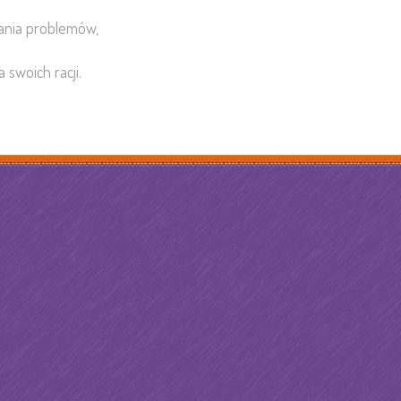
ania problemów,
 swoich racji.