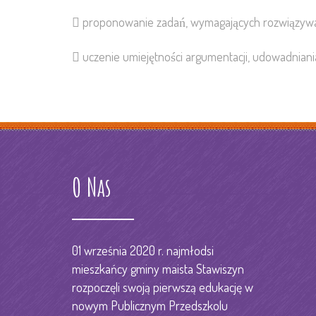
 proponowanie zadań, wymagających rozwiązyw
 uczenie umiejętności argumentacji, udowadniania
O Nas
01 września 2020 r. najmłodsi
mieszkańcy gminy maista Stawiszyn
rozpoczęli swoją pierwszą edukację w
nowym Publicznym Przedszkolu