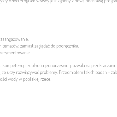
ysły dzieci.Program własny jest zgodny z nową podstawą program
e zaangażowanie.
h tematów, zamiast zaglądać do podręcznika.
sperymentowanie.
e kompetencji i zdolności jednocześnie, pozwala na przekraczanie
e, że uczy rozwiązywać problemy. Przedmiotem takich badań – zal
ści wody w pobliskiej rzece.