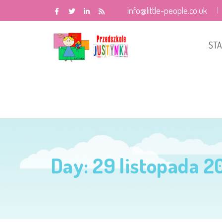
info@little-people.co.uk
ST
Day:
29 listopada 2