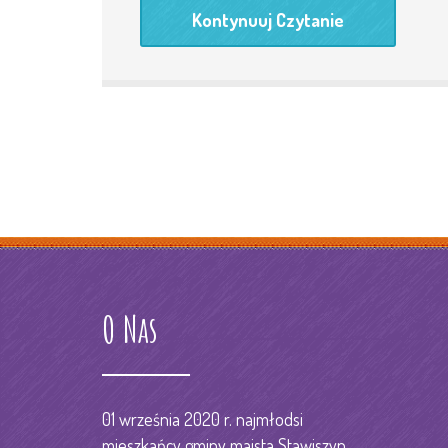
Kontynuuj Czytanie
O Nas
01 września 2020 r. najmłodsi
mieszkańcy gminy maista Stawiszyn