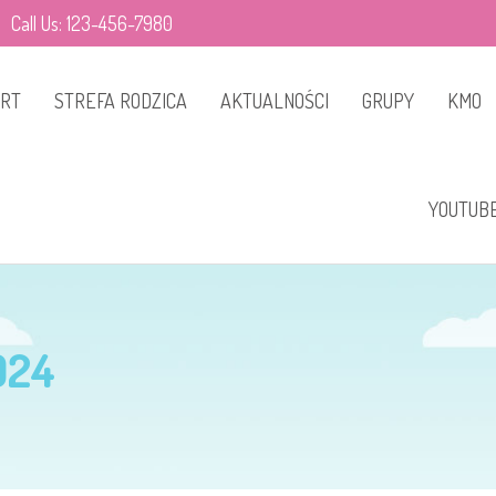
Call Us: 123-456-7980
ART
STREFA RODZICA
AKTUALNOŚCI
GRUPY
KMO
Dyżury
Niezapominajki
CO T
YOUTUB
nauczycieli/specjalistów
Maki
GALE
Jadłospis
Bratki
Zgłoś nieobecność
024
Fiołki
dziecka
Stokrotki
Warto Wiedzieć
Słoneczniki
Ramowy rozkład dnia