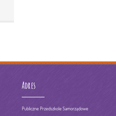
Adres
Publiczne Przedszkole Samorządowe