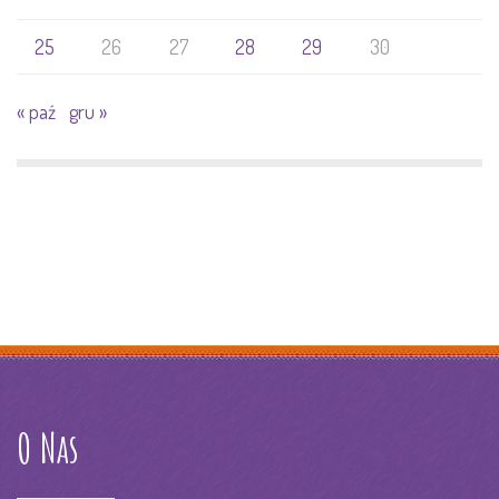
25
26
27
28
29
30
« paź
gru »
O Nas