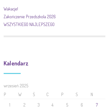
Wakacje!
Zakończenie Przedszkola 2026
WSZYSTKIEGO NAJLEPSZEGO
Kalendarz
wrzesień 2025
P
W
Ś
C
P
S
N
1
2
3
4
5
6
7