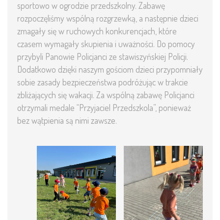
sportowo w ogrodzie przedszkolny. Zabawę
rozpoczęliśmy wspólną rozgrzewką, a następnie dzieci
zmagały się w ruchowych konkurencjach, które
czasem wymagały skupienia i uważności. Do pomocy
przybyli Panowie Policjanci ze stawiszyńskiej Policji.
Dodatkowo dzięki naszym gościom dzieci przypomniały
sobie zasady bezpieczeństwa podróżując w trakcie
zbliżających się wakacji. Za wspólną zabawę Policjanci
otrzymali medale “Przyjaciel Przedszkola”, ponieważ
bez wątpienia są nimi zawsze.